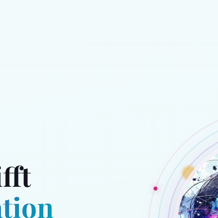
fft
ation